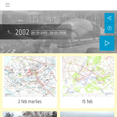
2002
25-10-2001—30-01-2005
2 feb marlies
15 feb