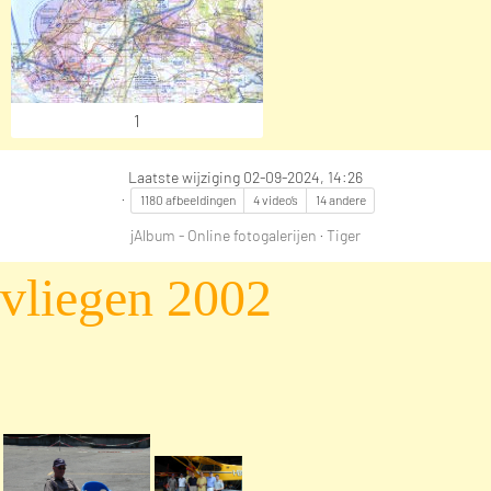
1
Laatste wijziging
02-09-2024, 14:26
1180 afbeeldingen
4 video’s
14 andere
jAlbum - Online fotogalerijen
·
Tiger
vliegen 2002