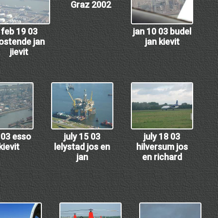
Graz 2002
feb 19 03
jan 10 03 budel
ostende jan
jan kievit
jievit
0 03 esso
july 15 03
july 18 03
kievit
lelystad jos en
hilversum jos
jan
en richard