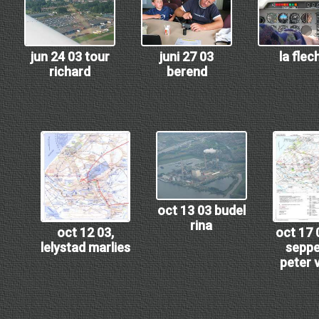
jun 24 03 tour
juni 27 03
la flec
richard
berend
oct 13 03 budel
rina
oct 12 03,
oct 17 
lelystad marlies
sepp
peter v