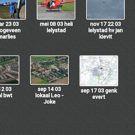
r 23 03
mei 08 03 heli
nov 17 22 03
ogeveen
lelystad
lelystad hv jan
marlies
kievit
12 03
sep 14 03
sep 17 03 genk
l bwt
lokaal Leo -
evert
Joke