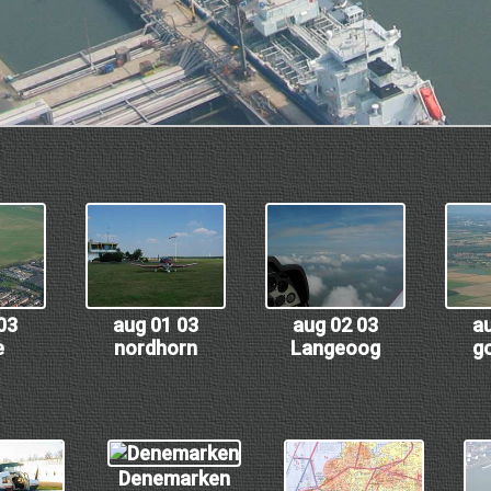
03
aug 01 03
aug 02 03
a
e
nordhorn
Langeoog
g
Denemarken