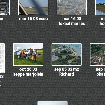
he
mar 15 03 esso
mar 16 03
ma
lokaal marlies
ho
oct 26 03
sep 05 03 mz
sep 
seppe marjolein
Richard
lokaa
03
e
 i