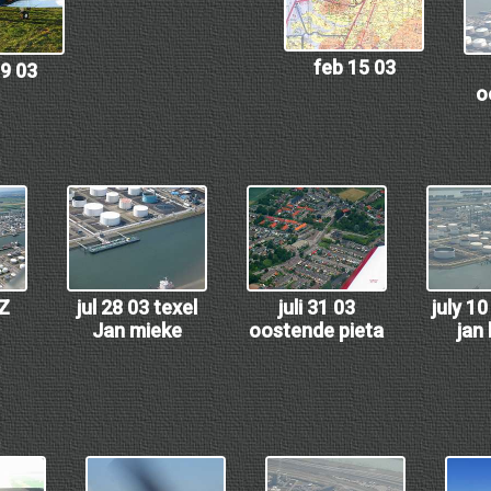
feb 15 03
9 03
o
MZ
jul 28 03 texel
juli 31 03
july 1
Jan mieke
oostende pieta
jan 