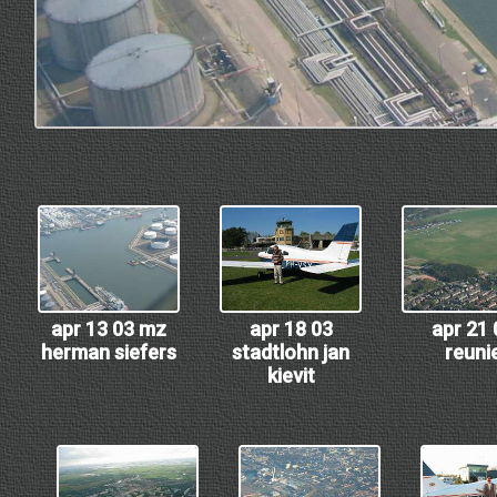
apr 13 03 mz
apr 18 03
apr 21 
herman siefers
stadtlohn jan
reuni
kievit