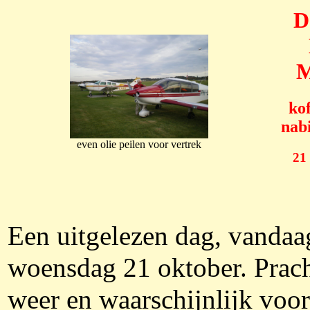
D
M
ko
nabi
even olie peilen voor vertrek
21
Een uitgelezen dag, vandaa
woensdag 21 oktober. Prach
weer en waarschijnlijk voo