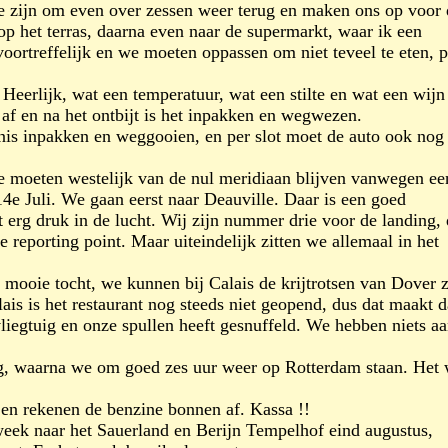
We zijn om even over zessen weer terug en maken ons op voor 
 op het terras, daarna even naar de supermarkt, waar ik een
voortreffelijk en we moeten oppassen om niet teveel te eten, p
Heerlijk, wat een temperatuur, wat een stilte en wat een wijn
f en na het ontbijt is het inpakken en wegwezen.
uilnis inpakken en weggooien, en per slot moet de auto ook nog
We moeten westelijk van de nul meridiaan blijven vanwegen ee
4e Juli. We gaan eerst naar Deauville. Daar is een goed
t erg druk in de lucht. Wij zijn nummer drie voor de landing,
reporting point. Maar uiteindelijk zitten we allemaal in het
mooie tocht, we kunnen bij Calais de krijtrotsen van Dover 
is is het restaurant nog steeds niet geopend, dus dat maakt d
iegtuig en onze spullen heeft gesnuffeld. We hebben niets aa
ug, waarna we om goed zes uur weer op Rotterdam staan. Het
 en rekenen de benzine bonnen af. Kassa !!
week naar het Sauerland en Berijn Tempelhof eind augustus,