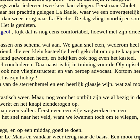
egs zodat iedereen twee keer kan vliegen. Eerst naar Cholet,
aar het prachtig gelegen La Baule, waar we een onvergetelijk
n dan weer terug naar La Fleche. De dag vliegt voorbij en so
 Het is genieten.
geot
, kijk dat is nog eens comfortabel, hoewel met zijn drie
 passen ons schema wat aan. We gaan snel eten, wederom heel
iend, die een klein kasteeltje heeft gekocht om op te knappen
diend gewonnen heeft, en bekijken ook nog even het kasteel.
 concluderen. Daarnaast is hij in training voor de Olympisc
s ook nog vlieginstructeur en van beroep advocaat. Kortom he
t is zijn hobby !
 van de sterrenhemel en een heerlijk glaasje wijn. wat zal m
astisch weer. Maar, nog voor het ontbijt zijn we al bezig in d
ewerkt en het knapt zienderogen op.
schap even vallen. Eerst even een eitje wegwerken en een
at het snel naar het veld, want we kwamen toch om te vliegen,
legs, en op een middag goed te doen.
ar Le Mans en vandaar weer terug naar de basis. Een mooi tri