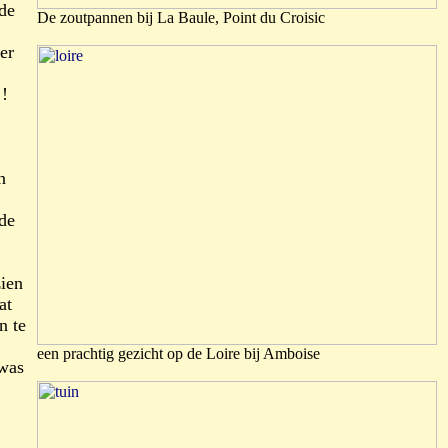
de
De zoutpannen bij La Baule, Point du Croisic
er
 !
n
 de
zien
at
n te
een prachtig gezicht op de Loire bij Amboise
 was