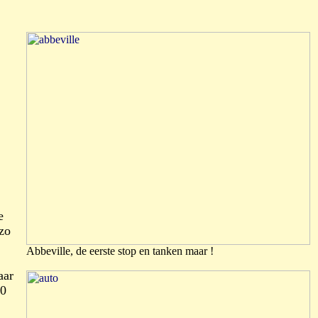
e
zo
Abbeville, de eerste stop en tanken maar !
aar
60