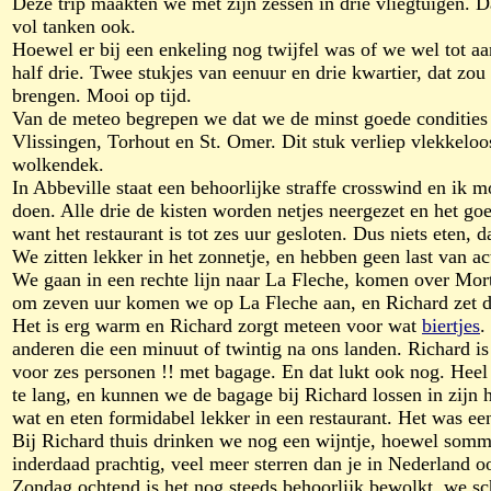
Deze trip maakten we met zijn zessen in drie vliegtuigen. Da
vol tanken ook.
Hoewel er bij een enkeling nog twijfel was of we wel tot
half drie. Twee stukjes van eenuur en drie kwartier, dat z
brengen. Mooi op tijd.
Van de meteo begrepen we dat we de minst goede condities 
Vlissingen, Torhout en St. Omer. Dit stuk verliep vlekkeloo
wolkendek.
In Abbeville staat een behoorlijke straffe crosswind en ik m
doen. Alle drie de kisten worden netjes neergezet en het g
want het restaurant is tot zes uur gesloten. Dus niets eten
We zitten lekker in het zonnetje, en hebben geen last van ac
We gaan in een rechte lijn naar La Fleche, komen over Mort
om zeven uur komen we op La Fleche aan, en Richard zet d
Het is erg warm en Richard zorgt meteen voor wat
biertjes
.
anderen die een minuut of twintig na ons landen. Richard is
voor zes personen !! met bagage. En dat lukt ook nog. Heel e
te lang, en kunnen we de bagage bij Richard lossen in zijn 
wat en eten formidabel lekker in een restaurant. Het was een
Bij Richard thuis drinken we nog een wijntje, hoewel somm
inderdaad prachtig, veel meer sterren dan je in Nederland oo
Zondag ochtend is het nog steeds behoorlijk bewolkt, we sch