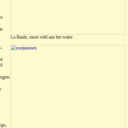
ms
en
La Baule, mooi veld aan het water
,
he
el
orgen
e
pje,