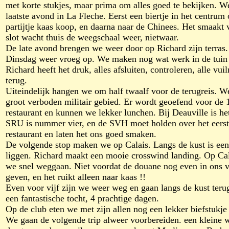
met korte stukjes, maar prima om alles goed te bekijken. 
laatste avond in La Fleche. Eerst een biertje in het centrum
partijtje kaas koop, en daarna naar de Chinees. Het smaakt 
slot wacht thuis de weegschaal weer, nietwaar.
De late avond brengen we weer door op Richard zijn terras. 
Dinsdag weer vroeg op. We maken nog wat werk in de tuin a
Richard heeft het druk, alles afsluiten, controleren, alle v
terug.
Uiteindelijk hangen we om half twaalf voor de terugreis. 
groot verboden militair gebied. Er wordt geoefend voor de 1
restaurant en kunnen we lekker lunchen. Bij Deauville is he
SRU is nummer vier, en de SVH moet holden over het eerste 
restaurant en laten het ons goed smaken.
De volgende stop maken we op Calais. Langs de kust is een 
liggen. Richard maakt een mooie crosswind landing. Op Cala
we snel weggaan. Niet voordat de douane nog even in ons vl
geven, en het ruikt alleen naar kaas !!
Even voor vijf zijn we weer weg en gaan langs de kust ter
een fantastische tocht, 4 prachtige dagen.
Op de club eten we met zijn allen nog een lekker biefstukje
We gaan de volgende trip alweer voorbereiden. een kleine 