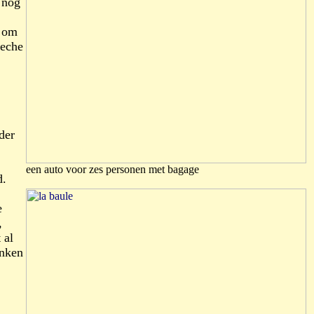
 nog
, om
leche
der
een auto voor zes personen met bagage
d.
e
,
 al
inken