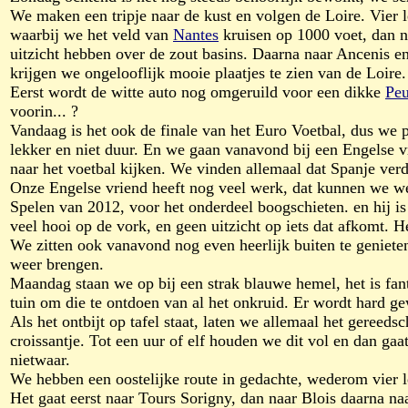
We maken een tripje naar de kust en volgen de Loire. Vier l
waarbij we het veld van
Nantes
kruisen op 1000 voet, dan n
uitzicht hebben over de zout basins. Daarna naar Ancenis e
krijgen we ongelooflijk mooie plaatjes te zien van de Loire.
Eerst wordt de witte auto nog omgeruild voor een dikke
Peu
voorin... ?
Vandaag is het ook de finale van het Euro Voetbal, dus we
lekker en niet duur. En we gaan vanavond bij een Engelse vr
naar het voetbal kijken. We vinden allemaal dat Spanje ver
Onze Engelse vriend heeft nog veel werk, dat kunnen we wel
Spelen van 2012, voor het onderdeel boogschieten. en hij i
veel hooi op de vork, en geen uitzicht op iets dat afkomt. He
We zitten ook vanavond nog even heerlijk buiten te genieten
weer brengen.
Maandag staan we op bij een strak blauwe hemel, het is fant
tuin om die te ontdoen van al het onkruid. Er wordt hard g
Als het ontbijt op tafel staat, laten we allemaal het gereed
croissantje. Tot een uur of elf houden we dit vol en dan ga
nietwaar.
We hebben een oostelijke route in gedachte, wederom vier 
Het gaat eerst naar Tours Sorigny, dan naar Blois daarna na