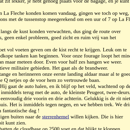
t zit lekker, je hebt genoeg plaats voor de bagage, en je kunt
 aan La Fleche konden komen vandaag, gingen we toch op weg
ou ons met de tussenstop meegerekend om een uur of 7 op La F
langs de kust konden verwachten, dus ging de route over
s, geen enkel probleem, goed zicht en ruim vrij van het
oet vol voeten geven om de kist recht te krijgen. Leuk om te
oedkope tanken kan beginnen. Voor onze fourage loopt het min
, dan maar meteen door. Even voor half zes hangen we weer.
tieve militaire gebieden. Het gaat als de brandweer.
ange en herinneren onze eerste landing aldaar maar al te goe
e Q netjes op de voor hem zo vertrouwde baan.
 Hij gaat de auto halen, en ik blijf op het veld, wachtend op d
 inmiddels terug met de auto, de kleinste Peugeot, twee-deurs
envoudig drie voorin en drie achterin. Gelukkig is de rit niet
huis. Het is inmiddels tegen negen, en we hebben trek. We dr
 fantastische dag !
igen buiten naar de
sterrenhemel
willen kijken. Die is hier
it kunt zien.
atten de cloudbase op 2500 voet en dat blijkt te kloppen.