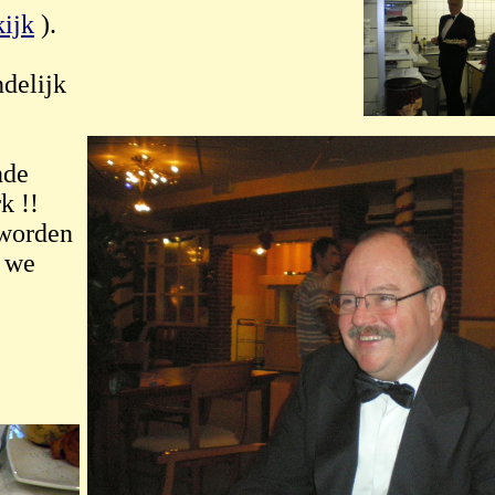
kijk
).
ndelijk
nde
k !!
 worden
n we