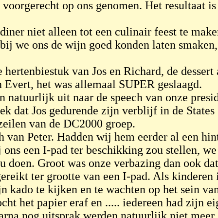
voorgerecht op ons genomen. Het resultaat i
diner niet alleen tot een culinair feest te mak
rbij we ons de wijn goed konden laten smaken,
e hertenbiestuk van Jos en Richard, de dessert
van Evert, het was allemaal SUPER geslaagd.
n natuurlijk uit naar de speech van onze presi
ek dat Jos gedurende zijn verblijf in de States
 zeilen van de DC2000 groep.
h van Peter. Hadden wij hem eerder al een hin
j ons een I-pad ter beschikking zou stellen, w
zou doen. Groot was onze verbazing dan ook da
reikt ter grootte van een I-pad. Als kinderen 
jn kado te kijken en te wachten op het sein va
ht het papier eraf en ..... iedereen had zijn e
rna nog uitsprak werden natuurlijk niet meer