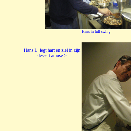
Hans in full swing
Hans L. legt hart en ziel in zijn
dessert amuse >