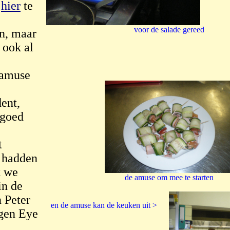
s
hier
te
voor de salade gereed
en, maar
 ook al
 amuse
dent,
 goed
t
e hadden
t we
de amuse om mee te starten
in de
n Peter
en de amuse kan de keuken uit >
igen Eye