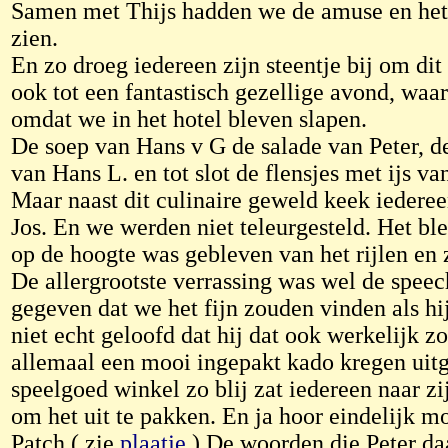
Samen met Thijs hadden we de amuse en het 
zien.
En zo droeg iedereen zijn steentje bij om dit 
ook tot een fantastisch gezellige avond, waa
omdat we in het hotel bleven slapen.
De soep van Hans v G de salade van Peter, d
van Hans L. en tot slot de flensjes met ijs 
Maar naast dit culinaire geweld keek iederee
Jos. En we werden niet teleurgesteld. Het ble
op de hoogte was gebleven van het rijlen en
De allergrootste verrassing was wel de speec
gegeven dat we het fijn zouden vinden als hi
niet echt geloofd dat hij dat ook werkelijk 
allemaal een mooi ingepakt kado kregen uitge
speelgoed winkel zo blij zat iedereen naar zi
om het uit te pakken. En ja hoor eindelijk moc
Patch ( zie
plaatje
) De woorden die Peter daa