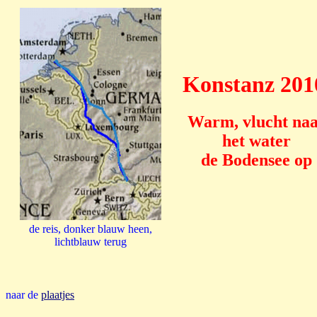
Konstanz 201
Warm, vlucht na
het water
de Bodensee op
de reis, donker blauw heen,
lichtblauw terug
naar de
plaatjes