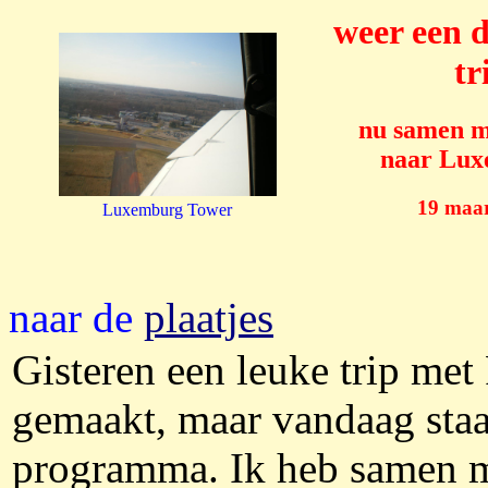
weer een 
tr
nu samen m
naar Lu
19 maar
Luxemburg Tower
naar de
plaatjes
Gisteren een leuke trip me
gemaakt, maar vandaag staa
programma. Ik heb samen m