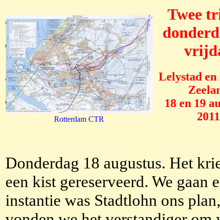
Twee tr
donderd
vrijd
Lelystad en
Zeela
18 en 19 a
2011
Rotterdam CTR
Donderdag 18 augustus. Het krie
een kist gereserveerd. We gaan e
instantie was Stadtlohn ons plan
vonden we het verstandiger om wa