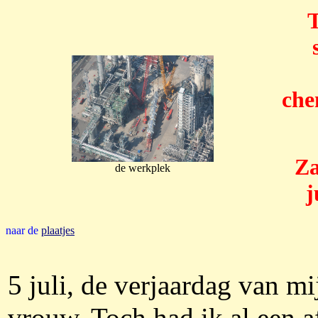
T
che
Za
de werkplek
j
naar de
plaatjes
5 juli, de verjaardag van mi