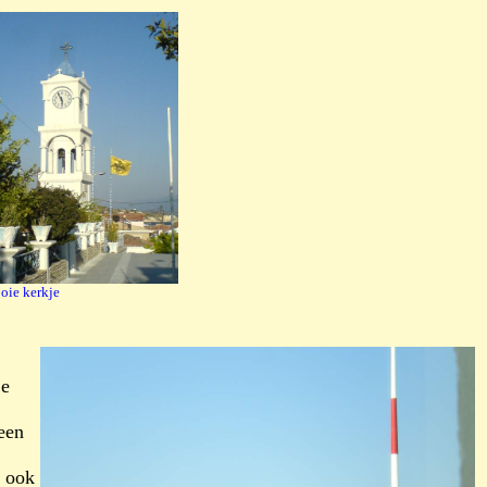
oie kerkje
je
een
n ook