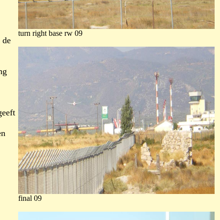
turn right base rw 09
 de
ng
geeft
en
final 09