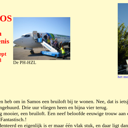
OS
n
enis
ept
8
De PH-HZL
het mo
 heb om in Samos een bruiloft bij te wonen. Nee, dat is iets
gehuurd. Drie uur vliegen heen en bijna vier terug.
og mooier, een bruiloft. Een neef beloofde eeuwige trouw aan 
Fantastisch.!
nteerd en eigenlijk is er maar één vlak stuk, en daar ligt da