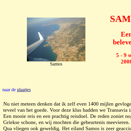
SAM
Ee
belev
5 - 9 s
200
Samos
naar de
plaatjes
Nu niet meteen denken dat ik zelf even 1400 mijlen gevlogen
teveel van het goede. Voor deze klus hadden we Transavia in
Een mooie reis en een prachtig reisdoel. De reden zoniet n
Griekse schone, en wij mochten die gebeurtenis meevieren. 
Qua vliegen ook geweldig. Het eiland Samos is zeer geaccide