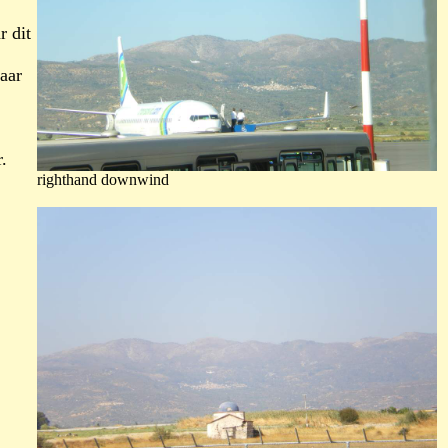
r dit
naar
.
righthand downwind