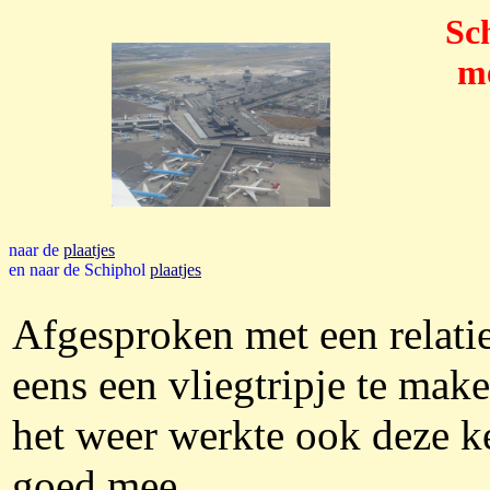
Sc
me
naar de
plaatjes
en naar de Schiphol
plaatjes
Afgesproken met een relati
eens een vliegtripje te mak
het weer werkte ook deze k
goed mee.