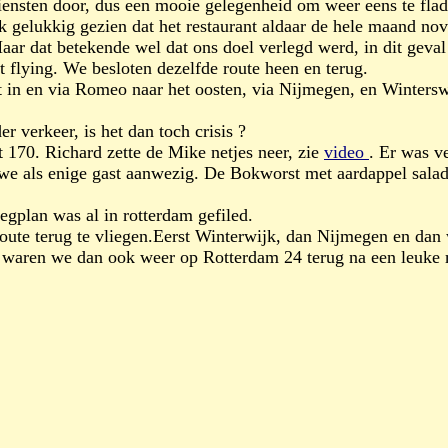
diensten door, dus een mooie gelegenheid om weer eens te fla
k gelukkig gezien dat het restaurant aldaar de hele maand n
aar dat betekende wel dat ons doel verlegd werd, in dit geval
 flying. We besloten dezelfde route heen en terug.
t in en via Romeo naar het oosten, via Nijmegen, en Wintersw
r verkeer, is het dan toch crisis ?
170. Richard zette de Mike netjes neer, zie
video
. Er was v
en we als enige gast aanwezig. De Bokworst met aardappel sala
gplan was al in rotterdam gefiled.
ute terug te vliegen.Eerst Winterwijk, dan Nijmegen en dan 
r waren we dan ook weer op Rotterdam 24 terug na een leuke