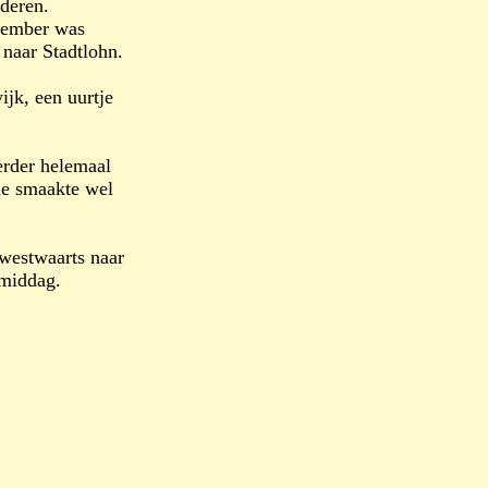
dderen.
ovember was
 naar Stadtlohn.
ijk, een uurtje
erder helemaal
de smaakte wel
westwaarts naar
 middag.