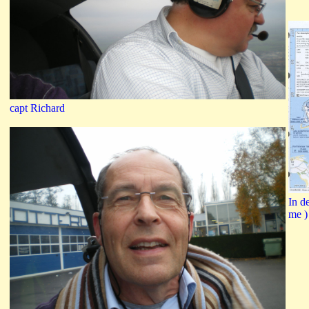
capt Richard
In d
me )