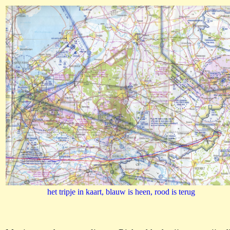
het tripje in kaart, blauw is heen, rood is terug