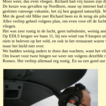
Mooi weer, dus even vliegen. Richard had vrij tussen zijn 
De keuze was gevallen op Nordhorn, maar op internet had i
gesloten vanwege vakantie, het zij hen gegund natuurlijk. M
Met de good old Mike met Richard heen en ik terug als pilot
Alles verliep geheel volgens plan, om even voor elf de luch
vliegen.
Het was zeer rustig in de lucht, geen turbulentie, weinig ande
Op EDLS kregen we baan 11, bij een wind van 9 knopen uit 
niets te beleven op het veld, en ook in het restaurant war
maar het hield niet over.
We hadden weinig anders te doen dan wachten, want het vlie
Om kwart voor twee hingen we weer om volgens dezelfde ro
Romeo. Het verliep allemaal erg rustig. En na een goed uu